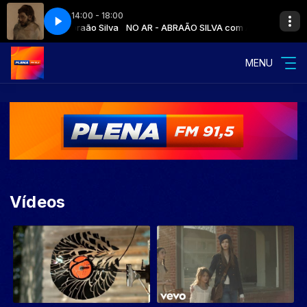
14:00 - 18:00
E MARAIA TAKAI - ATO FINAL
O SILVA com Abraão Silva
NO AR - ABRAÃO SILVA com Abraão Silva
TIAGO ARRAIS E MARAIA TAKAI - ATO FINAL
MENU
Vídeos