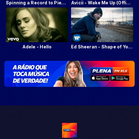
Spinning a Record to Pieces at 12,500fps - The Slow Mo Guys
Avicii - Wake Me Up (Official Video)
Adele - Hello
Ed Sheeran - Shape of You [Official Video]