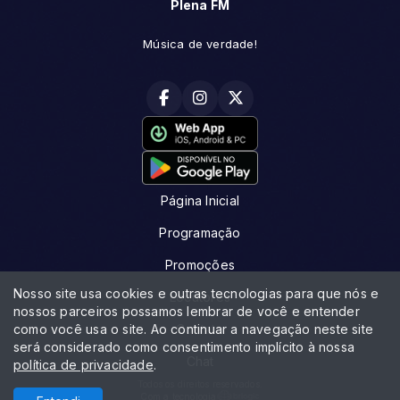
Plena FM
Música de verdade!
Página Inicial
Programação
Promoções
Nosso site usa cookies e outras tecnologias para que nós e
Locutores
nossos parceiros possamos lembrar de você e entender
como você usa o site. Ao continuar a navegação neste site
Contato
será considerado como consentimento implícito à nossa
Chat
política de privacidade
.
Todos os direitos reservados.
Com a tecnologia