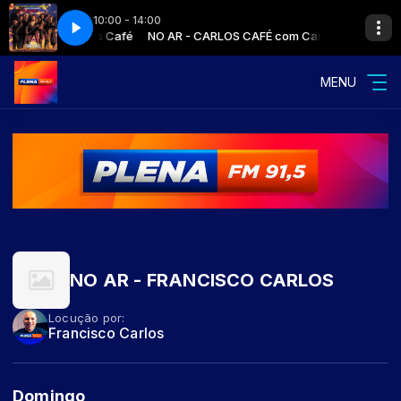
10:00 - 14:00
CAFÉ com Carlos Café
BLAZE OF GLORY
NO AR - CARLOS CAFÉ com Carlos Café
JON BON JOVI - BLAZE OF GLORY
MENU
NO AR - FRANCISCO CARLOS
Locução por:
Francisco Carlos
Domingo