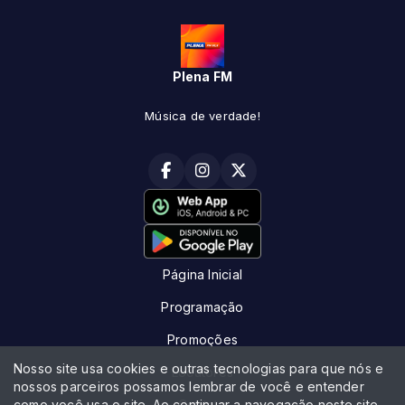
Plena FM
Música de verdade!
Página Inicial
Programação
Promoções
Nosso site usa cookies e outras tecnologias para que nós e
Locutores
nossos parceiros possamos lembrar de você e entender
como você usa o site. Ao continuar a navegação neste site
Contato